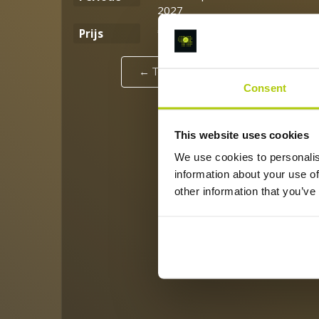
2027
€ 1.500,00
Prijs
← Terug naar overzicht
Consent
This website uses cookies
We use cookies to personalis
information about your use of
other information that you’ve