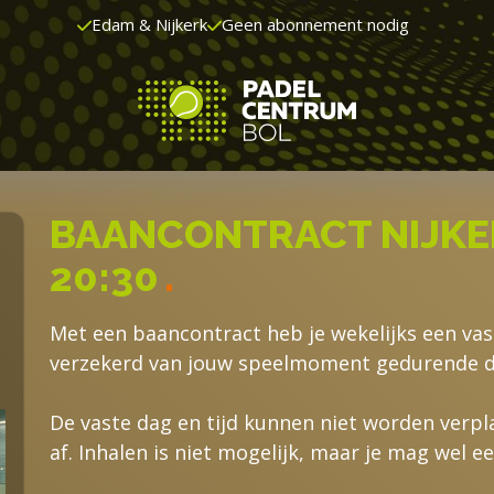
Edam & Nijkerk
Geen abonnement nodig
BAANCONTRACT NIJKE
20:30
.
Met een baancontract heb je wekelijks een va
verzekerd van jouw speelmoment gedurende d
De vaste dag en tijd kunnen niet worden verplaa
af. Inhalen is niet mogelijk, maar je mag wel e