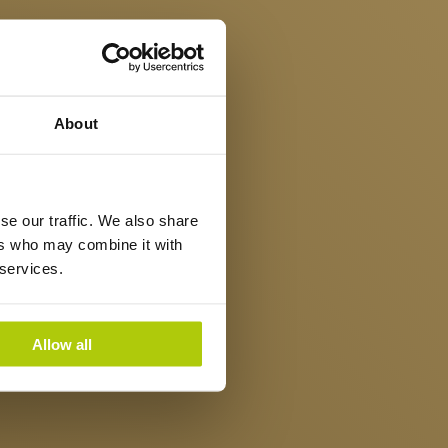
About
se our traffic. We also share
ers who may combine it with
 services.
Allow all