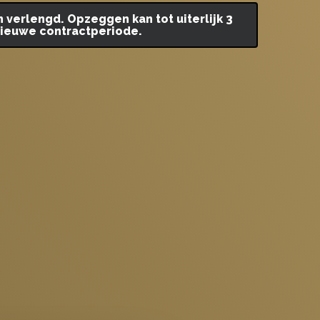
verlengd. Opzeggen kan tot uiterlijk 3
nieuwe contractperiode.