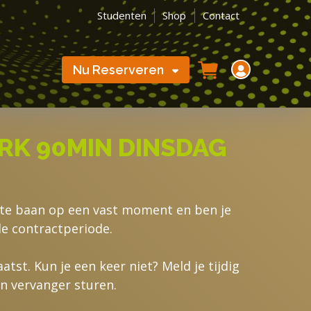
Studenten
Shop
Contact
Nu Reserveren
RK 90MIN DINSDAG
ste baan op een vast moment en ben je
e contractperiode.
tst. Kun je een keer niet? Meld je tijdig
en vervanger sturen.