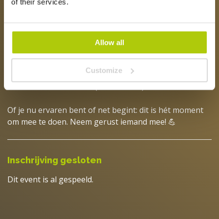
of their services.
de baan!
Wat kun je verwachten?
🎾 Wij regelen ballen en banen – jij hoeft alleen te
Allow all
spelen
🔥 Leuke, toegankelijke wedstrijden
Customize
☕ Gezellig napraten inclusief kopje koffie of thee
💸 Deelname: 12 credits (1 credit = €1)
Of je nu ervaren bent of net begint: dit is hét moment
om mee te doen. Neem gerust iemand mee! 💪
Inschrijving gesloten
Dit event is al gespeeld.