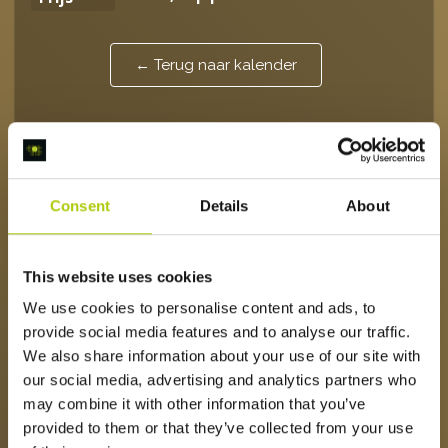
← Terug naar kalender
MORNING SMASH – 21
MEI
.
Consent
Details
About
Hemelvaart = Morning Smash 🎾
This website uses cookies
We use cookies to personalise content and ads, to
Speciaal voor jou organiseren wij op donderdag onze
provide social media features and to analyse our traffic.
Morning Smash!
We also share information about your use of our site with
🕘 09:00 – 10:30 uur
our social media, advertising and analytics partners who
may combine it with other information that you’ve
Een gezellige en sportieve start van je dag, met focus
provided to them or that they’ve collected from your use
op nieuwe spelers, ontmoeten en vooral veel plezier op