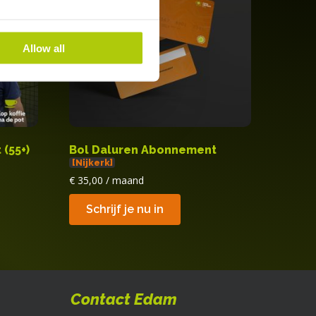
Allow all
(55+)
Bol Daluren Abonnement
[Nijkerk]
€
35,00
/ maand
Dit
product
Schrijf je nu in
heeft
meerdere
variaties.
Deze
optie
Contact Edam
kan