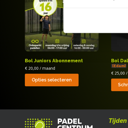
Bol Juniors Abonnement
Bol Da
[Edam]
€
20,00
/ maand
€
25,00
Dit
Opties selecteren
product
Schri
heeft
meerdere
variaties.
Deze
optie
Tijden
kan