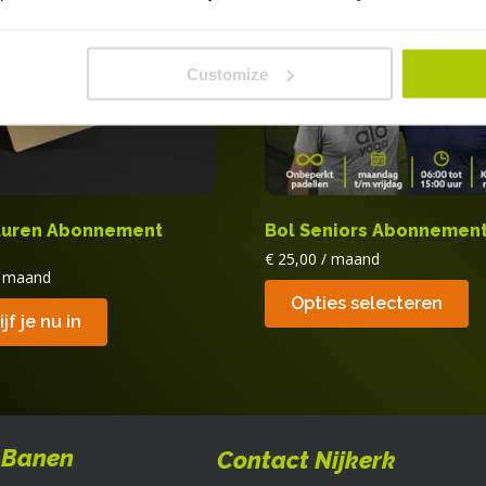
Customize
luren Abonnement
Bol Seniors Abonnement 
€
25,00
/ maand
/ maand
Opties selecteren
jf je nu in
 Banen
Contact Nijkerk