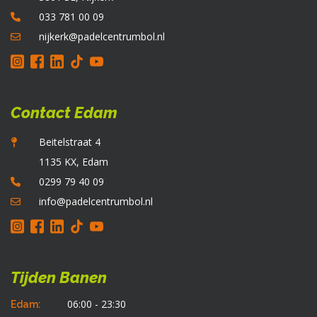
o
033 781 00 09
d
p
nijkerk@padelcentrumbol.nl
Contact Edam
Beitelstraat 4
1135 KX, Edam
0299 79 40 09
info@padelcentrumbol.nl
Tijden Banen
06:00 - 23:30
Edam: