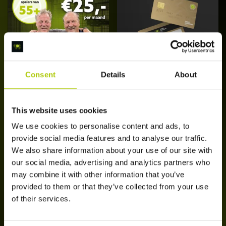
Consent
Details
About
Bol Seniors
Bol Daluren
Abonnement (55+)
Abonnement
[Edam]
This website uses cookies
€
25,00
/ maand
€
25,00
/ maand
Dit
We use cookies to personalise content and ads, to
Opties
Schrijf je nu in
product
provide social media features and to analyse our traffic.
selecteren
heeft
We also share information about your use of our site with
meerdere
our social media, advertising and analytics partners who
variaties.
may combine it with other information that you’ve
Deze
provided to them or that they’ve collected from your use
optie
of their services.
kan
gekozen