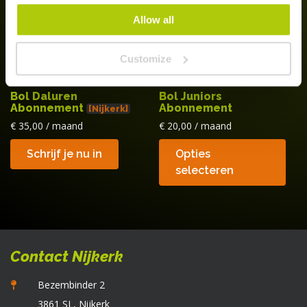
worden
Allow all
op
de
Customize
productpagina
Bol Daluren
Bol Juniors
Abonnement
Abonnement
[Nijkerk]
€
35,00
/ maand
€
20,00
/ maand
Di
Schrijf je nu in
Opties
p
selecteren
he
m
va
D
op
Contact Nijkerk
k
g
Bezembinder 2
w
3861 SL, Nijkerk