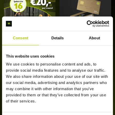
Consent
Details
About
Bol Juniors
Bol Daluren
Abonnement
Abonnement
[Edam]
This website uses cookies
€
20,00
/ maand
€
25,00
/ maand
Dit
We use cookies to personalise content and ads, to
Opties
Schrijf je nu in
product
provide social media features and to analyse our traffic.
selecteren
heeft
We also share information about your use of our site with
meerdere
our social media, advertising and analytics partners who
variaties.
may combine it with other information that you’ve
Deze
provided to them or that they’ve collected from your use
optie
of their services.
kan
gekozen