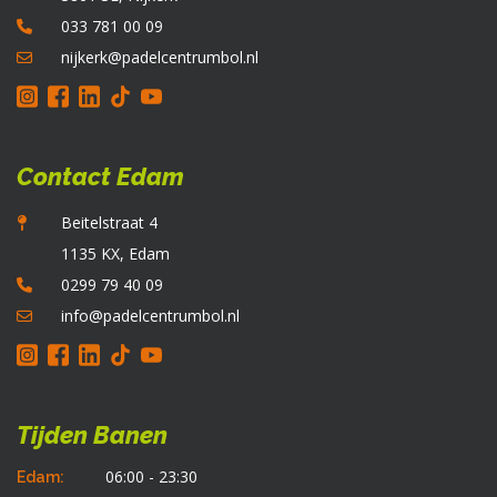
o
033 781 00 09
d
p
nijkerk@padelcentrumbol.nl
Contact Edam
Beitelstraat 4
1135 KX, Edam
0299 79 40 09
info@padelcentrumbol.nl
Tijden Banen
06:00 - 23:30
Edam: