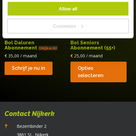
worden
Allow all
op
de
Customize
productpagina
Bol Daluren
Bol Seniors
Abonnement
Abonnement (55+)
[Nijkerk]
€
35,00
/ maand
€
25,00
/ maand
Di
Schrijf je nu in
Opties
p
selecteren
he
m
va
D
op
Contact Nijkerk
k
g
Bezembinder 2
w
3861 SL, Nijkerk