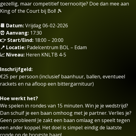
gezellig, maar competitief toernooitje? Doe dan mee aan
King of the Court bij Bol! 🎾
📆 Datum:
Vrijdag 06-02-2026
⏰ Aanvang:
17:30
👉 Start/Eind:
18:00 – 20:00
📍 Locatie:
Padelcentrum BOL – Edam
📈 Niveau:
Heren KNLTB 4-5
Inschrijfgeld:
€25 per persoon (inclusief baanhuur, ballen, eventueel
rackets en na afloop een bittergarnituur)
Hoe werkt het?
We spelen in rondes van 15 minuten. Win je je wedstrijd?
Dan schuif je een baan omhoog met je partner. Verlies je?
Geen probleem! Je zakt een baan omlaag en speelt tegen
een ander koppel. Het doel is simpel: eindig de laatste
ronde op de hoogste baan!