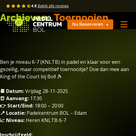
Skip
4.8
Bekijk alle reviews
to
Archieven:
Toernooien
content
Nu Reserveren
Ben je niveau 6-7 (KNLTB) in padel en klaar voor een
gezellig, maar competitief toernooitje? Doe dan mee aan
King of the Court bij Bol! 🎾
📆 Datum:
Vrijdag 28-11-2025
⏰ Aanvang:
17:30
👉 Start/Eind:
18:00 – 20:00
📍 Locatie:
Padelcentrum BOL – Edam
📈 Niveau:
Heren KNLTB 6-7
Inschrijfgeld: