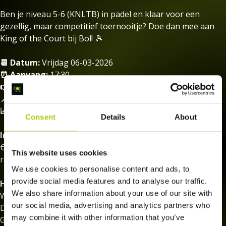
Ben je niveau 5-6 (KNLTB) in padel en klaar voor een
gezellig, maar competitief toernooitje? Doe dan mee aan
King of the Court bij Bol! 🎾
📆 Datum:
Vrijdag 06-03-2026
⏰ Aanvang:
17:30
👉 Start/Eind:
18:00 – 20:00
📍 Locatie:
Padelcentrum BOL – Edam
📈 Niveau:
Heren KNLTB 5-6
Consent
Details
About
Inschrijfgeld:
€25 per persoon (inclusief baanhuur, ballen, eventueel
This website uses cookies
rackets en na afloop een bittergarnituur)
We use cookies to personalise content and ads, to
provide social media features and to analyse our traffic.
Hoe werkt het?
We also share information about your use of our site with
We spelen in rondes van 15 minuten. Win je je wedstrijd?
our social media, advertising and analytics partners who
Dan schuif je een baan omhoog met je partner. Verlies je?
may combine it with other information that you’ve
Geen probleem! Je zakt een baan omlaag en speelt tegen