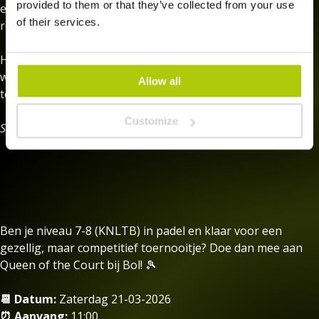
provided to them or that they’ve collected from your use
een ander koppel. Het doel is simpel: eindig de laatste
of their services.
ronde op de hoogste baan!
Het belooft een leuke en dynamische avond te worden,
waarin je veel speelt en iedere ronde nieuwe uitdagingen
Allow all
tegenkomt. En natuurlijk staat gezelligheid voorop!
Customize
Schrijf je snel in en we zien je op de baan! 🎉
Ben je niveau 7-8 (KNLTB) in padel en klaar voor een
gezellig, maar competitief toernooitje? Doe dan mee aan
Queen of the Court bij Bol! 🎾
📆 Datum:
Zaterdag 21-03-2026
⏰ Aanvang:
11:00