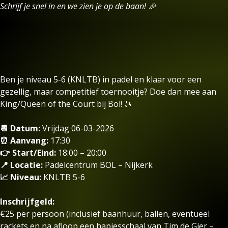
Schrijf je snel in en we zien je op de baan! 🎉
Ben je niveau 5-6 (KNLTB) in padel en klaar voor een
gezellig, maar competitief toernooitje? Doe dan mee aan
King/Queen of the Court bij Bol! 🎾
📆 Datum:
Vrijdag 06-03-2026
⏰ Aanvang:
17:30
👉 Start/Eind:
18:00 – 20:00
📍 Locatie:
Padelcentrum BOL – Nijkerk
📈 Niveau:
KNLTB 5-6
Inschrijfgeld:
€25 per persoon (inclusief baanhuur, ballen, eventueel
rackets en na afloop een hapjesschaal van Tim de Gier –