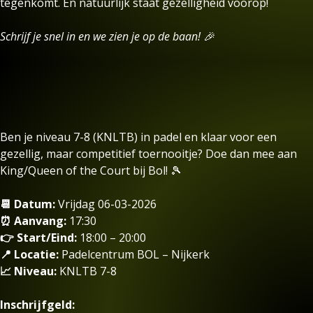
tegenkomt. En natuurlijk staat gezelligheid voorop!
Schrijf je snel in en we zien je op de baan! 🎉
Ben je niveau 7-8 (KNLTB) in padel en klaar voor een
gezellig, maar competitief toernooitje? Doe dan mee aan
King/Queen of the Court bij Bol! 🎾
📆 Datum:
Vrijdag 06-03-2026
⏰ Aanvang:
17:30
👉 Start/Eind:
18:00 – 20:00
📍 Locatie:
Padelcentrum BOL – Nijkerk
📈 Niveau:
KNLTB 7-8
Inschrijfgeld: