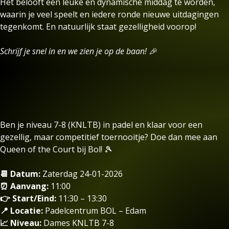
Het belooft een leuke en dynamische middag te worden,
waarin je veel speelt en iedere ronde nieuwe uitdagingen
tegenkomt. En natuurlijk staat gezelligheid voorop!
Schrijf je snel in en we zien je op de baan! 🎉
Ben je niveau 7-8 (KNLTB) in padel en klaar voor een
gezellig, maar competitief toernooitje? Doe dan mee aan
Queen of the Court bij Bol! 🎾
📆 Datum:
Zaterdag 24-01-2026
⏰ Aanvang:
11:00
👉 Start/Eind:
11:30 – 13:30
📍 Locatie:
Padelcentrum BOL – Edam
📈 Niveau:
Dames KNLTB 7-8