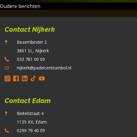
Berichtennavigatie
Oudere berichten
Contact Nijkerk
Bezembinder 2
3861 SL, Nijkerk
033 781 00 09
nijkerk@padelcentrumbol.nl
Contact Edam
Beitelstraat 4
1135 KX, Edam
0299 79 40 09