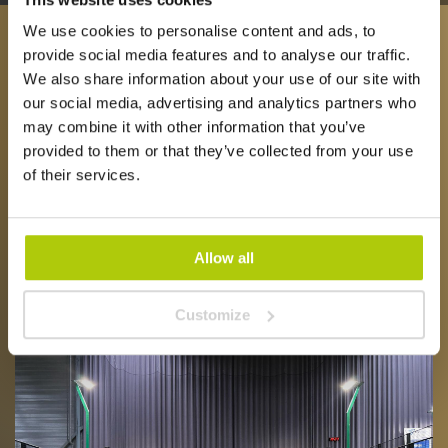
We use cookies to personalise content and ads, to
VOOR WIE IS EEN PADEL
provide social media features and to analyse our traffic.
We also share information about your use of our site with
EVENT GESCHIKT?
our social media, advertising and analytics partners who
may combine it with other information that you’ve
provided to them or that they’ve collected from your use
Een padel event is geschikt voor allerlei soorten
of their services.
groepen. We ontvangen regelmatig
bedrijven
, scholen,
teams, bureaus, families en vriendengroepen. Of je nu
iets te vieren hebt, klanten wilt uitnodigen of collega’s
wilt verrassen, een padel event brengt mensen samen
Allow all
op een actieve en gezellige manier.
Customize