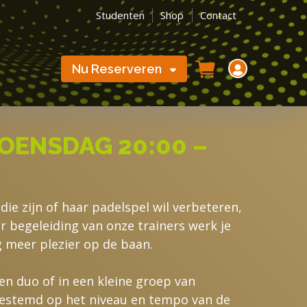
Studenten
Shop
Contact
Nu Reserveren
OENSDAG 20:00 –
die zijn of haar padelspel wil verbeteren,
er begeleiding van onze trainers werk je
g meer plezier op de baan.
een duo of in een kleine groep van
gestemd op het niveau en tempo van de