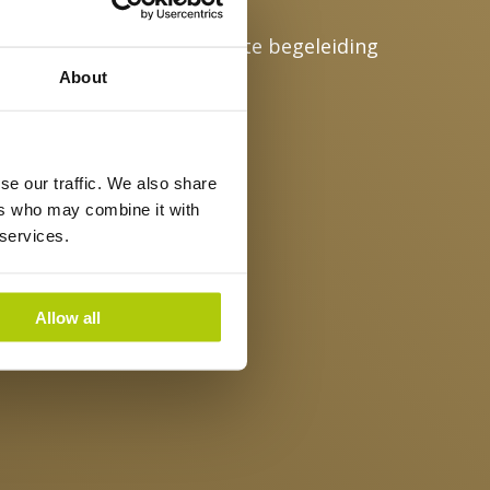
ich ontwikkelt met de juiste begeleiding
About
se our traffic. We also share
ers who may combine it with
 services.
Allow all