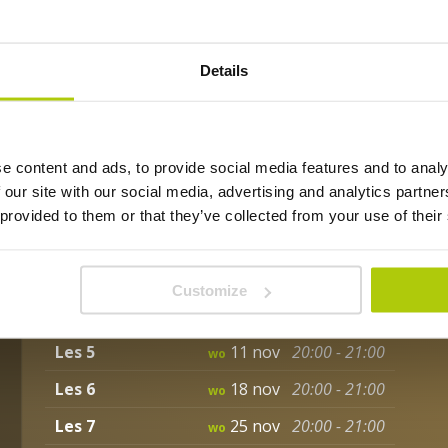
Boek jouw lespakket en ervaar hoe jouw spel z
op de baan.
Details
Lesdatums pakket
Les 1
07 okt
20:00 - 21:00
e content and ads, to provide social media features and to analy
wo
 our site with our social media, advertising and analytics partn
Les 2
14 okt
20:00 - 21:00
wo
 provided to them or that they’ve collected from your use of their
GEEN LES
21 okt
wo
Les 3
28 okt
20:00 - 21:00
wo
Customize
Les 4
04 nov
20:00 - 21:00
wo
Les 5
11 nov
20:00 - 21:00
wo
Les 6
18 nov
20:00 - 21:00
wo
Les 7
25 nov
20:00 - 21:00
wo