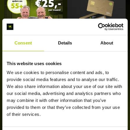
Consent
Details
About
Bol Seniors
Bol Daluren
Abonnement (55+)
Abonnement
[Edam]
This website uses cookies
€
25,00
/ maand
€
25,00
/ maand
Dit
We use cookies to personalise content and ads, to
Opties
Schrijf je nu in
product
provide social media features and to analyse our traffic.
selecteren
heeft
We also share information about your use of our site with
meerdere
our social media, advertising and analytics partners who
variaties.
may combine it with other information that you’ve
Deze
provided to them or that they’ve collected from your use
optie
of their services.
kan
gekozen