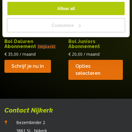
worden
Allow all
op
de
Customize
productpagina
Bol Daluren
Bol Juniors
Abonnement
Abonnement
[Nijkerk]
€
35,00
/ maand
€
20,00
/ maand
Di
Schrijf je nu in
Opties
p
selecteren
he
m
va
D
op
Contact Nijkerk
k
g
Bezembinder 2
w
3861 SL, Nijkerk