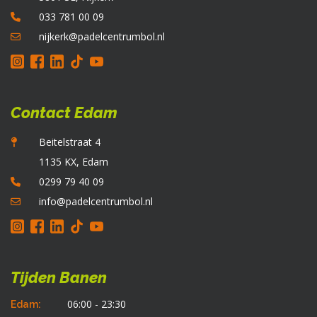
o
033 781 00 09
d
p
nijkerk@padelcentrumbol.nl
Contact Edam
Beitelstraat 4
1135 KX, Edam
0299 79 40 09
info@padelcentrumbol.nl
Tijden Banen
06:00 - 23:30
Edam: